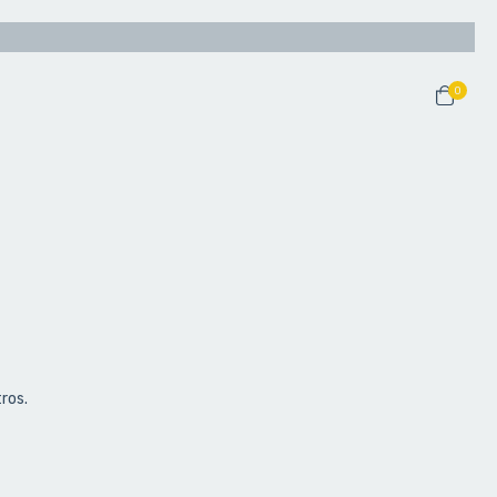
0
ros.