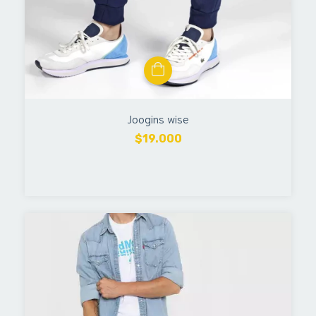
Joogins wise
$19.000